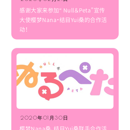
感谢大家来参加“ Null＆Peta”宣传
大使樱梦Nana・结目Yui桑的合作活
动！
2020年01月30日
樱梦Nana桑、结目Yui桑联手合作活