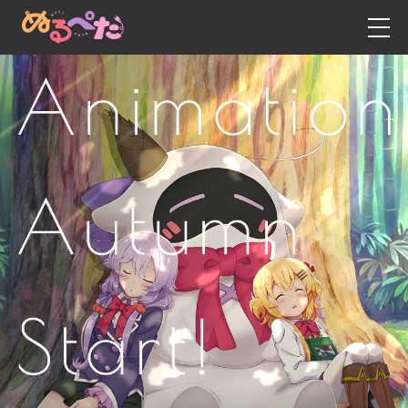
新闻资讯
日语
英语
博客
中文 - 繁体字
动漫
中文 - 简体字
故事
游戏
人物角色
工作人员・演员