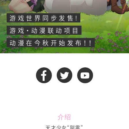
作品
游戏世界同步发售!
语言
游戏・动漫联动项目
日语
动漫在今秋开始发布！！
英语
中文 - 繁体字
中文 - 简体字
介绍
天才少女“阿零”