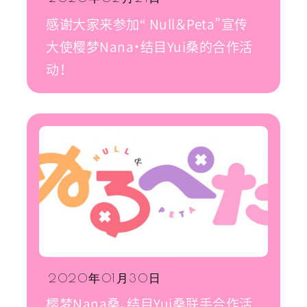
感谢大家来参加“ Null＆Peta”宣传
大使樱梦Nana・结目Yui桑的合作活
动！
2020年01月30日
樱梦Nana桑、结目Yui桑联手合作活