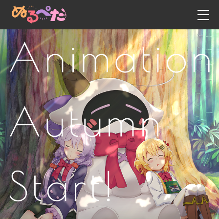
新闻资讯
日语
英语
博客
中文 - 繁体字
动漫
中文 - 简体字
故事
游戏
人物角色
工作人员・演员