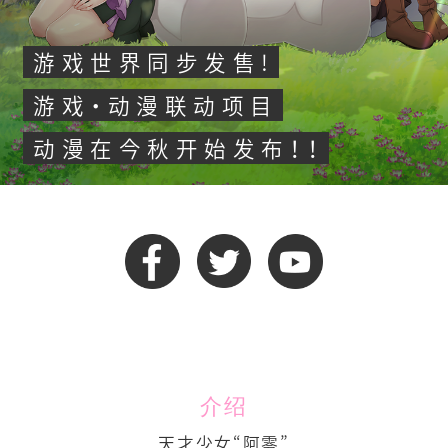
作品
游戏世界同步发售!
语言
游戏・动漫联动项目
日语
动漫在今秋开始发布！！
英语
中文 - 繁体字
中文 - 简体字
介绍
天才少女“阿零”