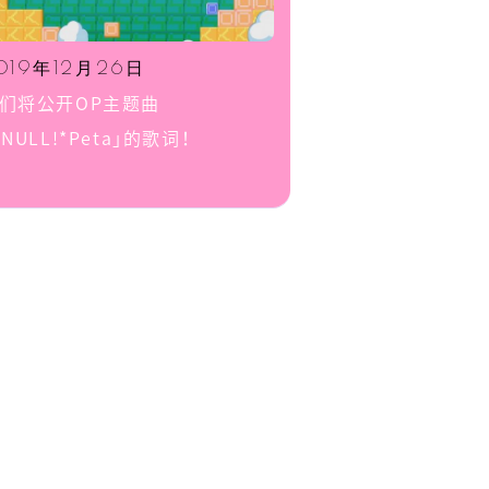
019年12月26日
们将公开OP主题曲
#NULL!*Peta」的歌词！