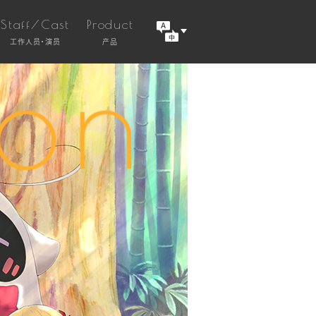
Staff/Cast
Product
工作人员・演员
产品
日语
英语
中文 - 繁体字
中文 - 简体字