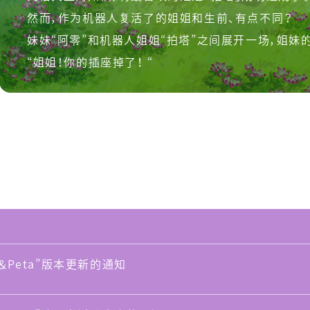
然而，作为机器人复活了的姐姐
和生前、有点不同？
色
妹妹“阿零”和机器人姐姐“拍塔”之间展开一场，
姐妹
“姐姐！你的插座掉了！ “
员・演员
ll＆Peta”版本更新的通知