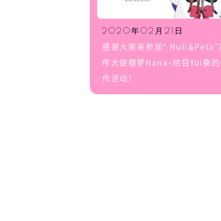
2020年02月21日
中文 
感谢大家来参加“ Null＆Peta
传大使樱梦Nana・结目Yui桑
作活动！
中文 