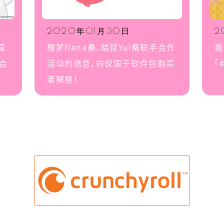
2020年01月30日
2
- 繁体字
”宣
樱梦Nana桑、结目Yui桑联手合作
我
的合
活动的信息，向仅限于软件包购买
「
者解禁！
- 简体字