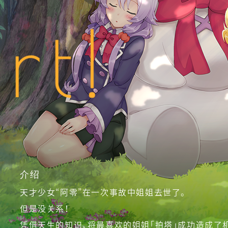
介绍
天才少女“阿零”
在一次事故中姐姐去世了。
但是没关系！
凭借天生的知识，将最喜欢的姐姐「拍塔」
成功造成了